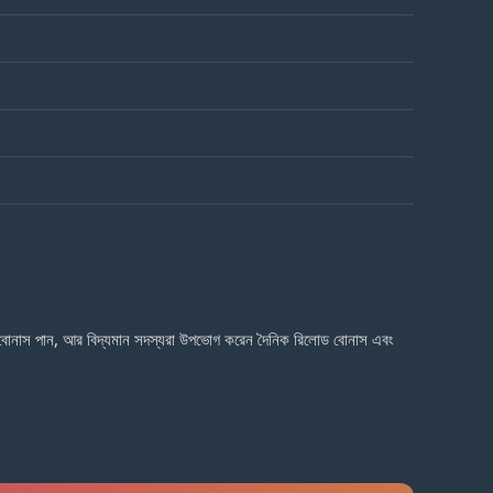
 বোনাস পান, আর বিদ্যমান সদস্যরা উপভোগ করেন দৈনিক রিলোড বোনাস এবং