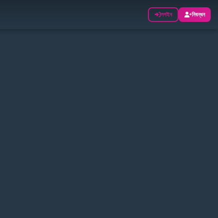
লগইন
নিবন্ধন