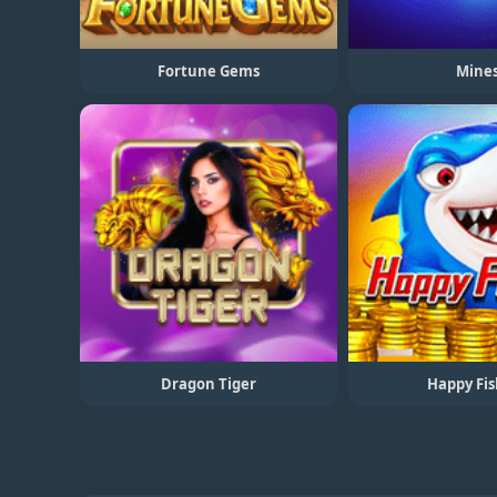
Fortune Gems
Mine
Dragon Tiger
Happy Fis