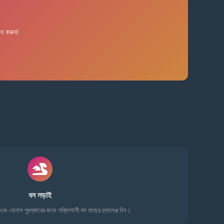
ব করুন!
বস লড়াই
এবং বোনাস পুরস্কারের জন্য শক্তিশালী বস মাছের চ্যালেঞ্জ নিন।