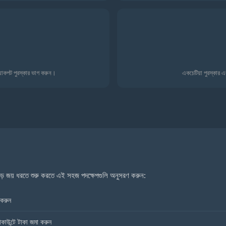
্যাকপট পুরস্কার ভাগ করুন।
একচেটিয়া পুরস্কার এব
 জয় ধরতে শুরু করতে এই সহজ পদক্ষেপগুলি অনুসরণ করুন:
করুন
াউন্টে টাকা জমা করুন