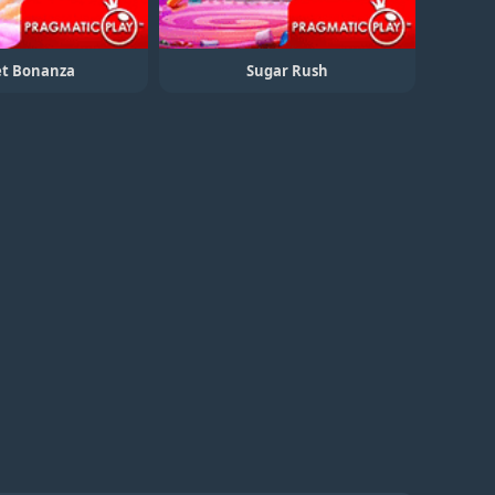
t Bonanza
Sugar Rush