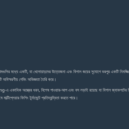
লির মধ্যে একটি, যা খেলোয়াড়দের উত্তেজনা এবং বিশাল জয়ের সুযোগে ভরপুর একটি নিমজ্জিত সা
ি অবিস্মরণীয় গেমিং অভিজ্ঞতা তৈরি করে।
 একাধিক অস্ত্রের ধরন, বিশেষ পাওয়ার-আপ এবং বস লড়াই রয়েছে যা বিশাল জ্যাকপটের দিকে
ল্টিপ্লেয়ার ফিশিং টুর্নামেন্টে প্রতিদ্বন্দ্বিতা করতে পারে।